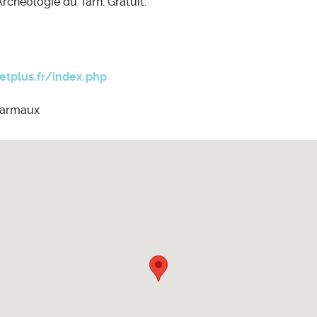
chéologie du Tarn. Gratuit.
etplus.fr/index.php
Carmaux