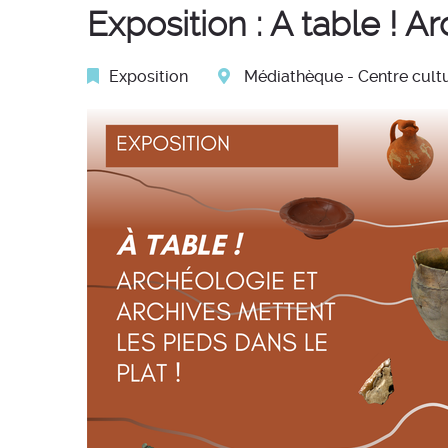
Exposition : A table ! A
Catégorie :
Exposition
Médiathèque - Centre cult