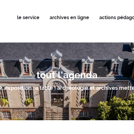
le service
archives en ligne
actions pédago
tout l'agenda
exposition : a table ! archéologie et archives mette