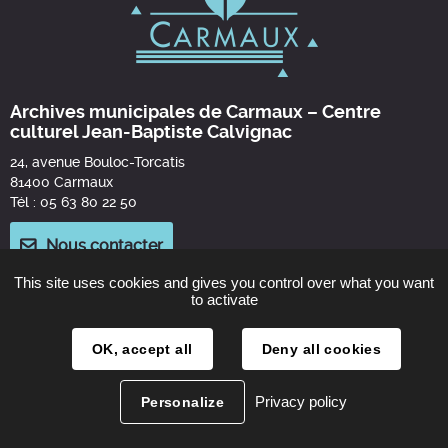
Archives municipales de Carmaux – Centre
culturel Jean-Baptiste Calvignac
24, avenue Bouloc-Torcatis
81400 Carmaux
Tél : 05 63 80 22 50
Nous contacter
This site uses cookies and gives you control over what you want
Horaires d'ouverture
to activate
Mardi et jeudi de 14h à 17h30
ou sur rendez-vous
OK, accept all
Deny all cookies
Fermeture annuelle en août
Privacy policy
Personalize
Mentions légales
Plan du site